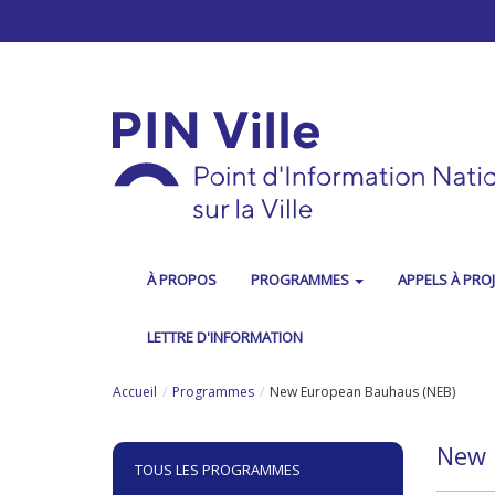
Aller au contenu principal
À PROPOS
PROGRAMMES
APPELS À PRO
LETTRE D'INFORMATION
Accueil
Programmes
New European Bauhaus (NEB)
New 
TOUS LES PROGRAMMES