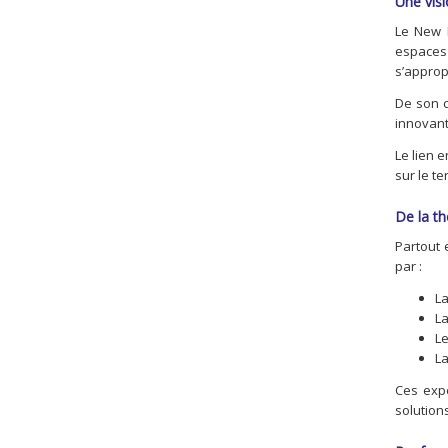
Une visi
Le New E
espaces 
s’approp
De son c
innovants
Le lien 
sur le te
De la th
Partout 
par :
La
La
Le
La
Ces expé
solution