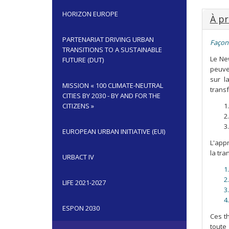
HORIZON EUROPE
À pr
PARTENARIAT DRIVING URBAN
Façonn
TRANSITIONS TO A SUSTAINABLE
Le Ne
FUTURE (DUT)
peuve
sur l
MISSION « 100 CLIMATE-NEUTRAL
trans
CITIES BY 2030 - BY AND FOR THE
CITIZENS »
EUROPEAN URBAN INITIATIVE (EUI)
L'appr
la tra
URBACT IV
LIFE 2021-2027
ESPON 2030
Ces t
toute 