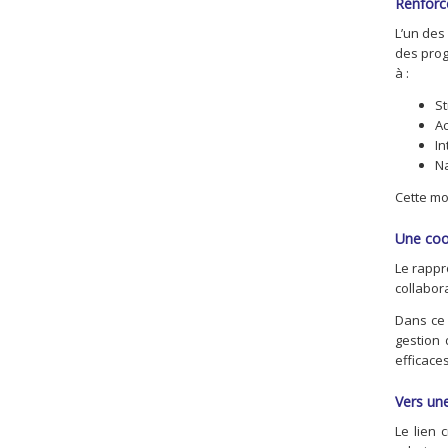
Renforce
L’un des 
des prog
à :
St
A
In
Na
Cette mo
Une coop
Le rappr
collabor
Dans ce 
gestion 
efficace
Vers une
Le lien 