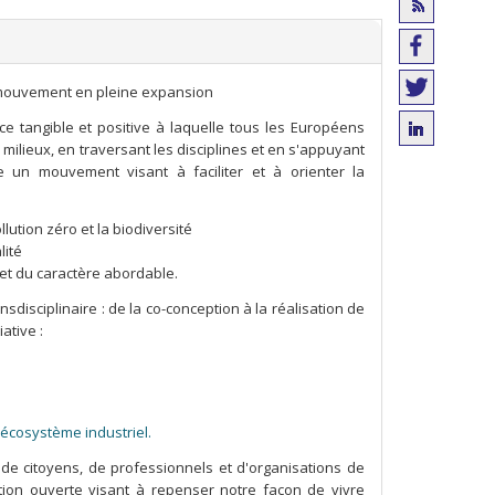
mouvement en pleine expansion
 tangible et positive à laquelle tous les Européens
 milieux, en traversant les disciplines et en s'appuyant
 un mouvement visant à faciliter et à orienter la
llution zéro et la biodiversité
lité
té et du caractère abordable.
ansdisciplinaire : de la co-conception à la réalisation de
ative :
l'écosystème industriel.
 de citoyens, de professionnels et d'organisations de
rsation ouverte visant à repenser notre façon de vivre