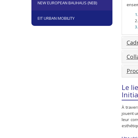
NEW EUROPEAN BAUHAUS (NEB)
ensem
EIT URBAN MOBILITY
Cadr
Col
Proc
Le l
Initi
À traver
jouent un
leur con
esthétiq