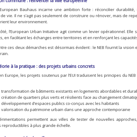
on commune : réinventer la ville européenne
uropean Bauhaus incarne une ambition forte : réconcilier durabilité, 
de vie. Il ne s’agit pas seulement de construire ou rénover, mais de repe
rient leur environnement.
ôté, l’European Urban Initiative agit comme un levier opérationnel. Elle 
, en facilitant les échanges entre territoires et en renforçant les capacité
entre ces deux démarches est désormais évident : le NEB fournit la vision 
rrain.
éorie à la pratique : des projets urbains concrets
en Europe, les projets soutenus par l’EUI traduisent les principes du NE
 transformation de bâtiments existants en logements abordables et dura
 création de quartiers plus verts et résilients face au changement climati
 développement d’espaces publics co-conçus avec les habitants
 valorisation du patrimoine urbain dans une approche contemporaine
rimentations permettent aux villes de tester de nouvelles approches
s reproductibles à plus grande échelle.