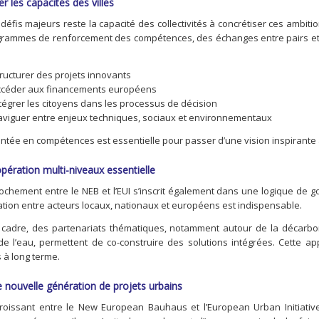
r les capacités des villes
défis majeurs reste la capacité des collectivités à concrétiser ces ambition
rammes de renforcement des compétences, des échanges entre pairs et un
ructurer des projets innovants
ccéder aux financements européens
tégrer les citoyens dans les processus de décision
viguer entre enjeux techniques, sociaux et environnementaux
ntée en compétences est essentielle pour passer d’une vision inspirante 
ération multi-niveaux essentielle
ochement entre le NEB et l’EUI s’inscrit également dans une logique de go
ation entre acteurs locaux, nationaux et européens est indispensable.
cadre, des partenariats thématiques, notamment autour de la décarbo
de l’eau, permettent de co-construire des solutions intégrées. Cette a
s à long terme.
 nouvelle génération de projets urbains
croissant entre le New European Bauhaus et l’European Urban Initiati