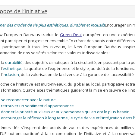
opos de l’initiative
er des modes de vie plus esthétiques, durables et inclusifs
Encourager un 
w European Bauhaus traduit le
Green Deal
européen en une expérience
nt participer et progresser ensemble.
En créant des ponts entre différents
a participation à tous les niveaux, le New European Bauhaus inspire
formation de nos sociétés selon
trois valeurs indissociables
:
la
durabilité
, des objectifs climatiques à la circularité, en passant par la po
l'
esthétique
, la qualité de l'expérience et le style, au-delà de la fonctionna
l'
inclusion
, de la valorisation de la diversité à la garantie de l'accessibili
oche de l'initiative est multi-niveaux, du global au local, participative et tr
nsformation. Quatre axes thématiques guideront la mise en œuvre de l'initi
se reconnecter avec la nature
retrouver un sentiment d'appartenance
donner la priorité aux lieux et aux personnes qui en ont le plus besoin
encourager la réflexion à long terme, le cycle de vie et l'intégration dans 
hèmes clés s'inspirent des points de vue et des expériences de milliers
l'UE qui ont participé à la co-conception de l'initiative et à la conve