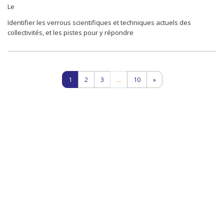
Le
Identifier les verrous scientifiques et techniques actuels des
collectivités, et les pistes pour y répondre
1
2
3
...
10
»