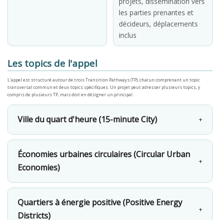
projets, dissémination vers
les parties prenantes et
décideurs, déplacements
inclus
Les topics de l'appel
L'appel est structuré autour de trois Transition Pathways (TP), chacun comprenant un topic
transversal commun et deux topics spécifiques. Un projet peut adresser plusieurs topics, y
compris de plusieurs TP, mais doit en désigner un principal.
Ville du quart d'heure (15-minute City)
+
Économies urbaines circulaires (Circular Urban
+
Economies)
Quartiers à énergie positive (Positive Energy
+
Districts)